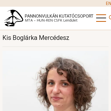
Ugrás a tartalomra
E
PANNONVULKÁN KUTATÓCSOPORT
MTA – HUN-REN CSFK Lendület
Kis Boglárka Mercédesz