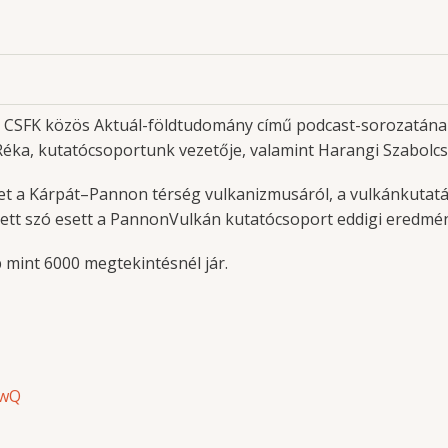
 CSFK közös Aktuál-földtudomány című podcast-sorozatának
ka, kutatócsoportunk vezetője, valamint Harangi Szabolcs,
 a Kárpát–Pannon térség vulkanizmusáról, a vulkánkutatás 
lett szó esett a PannonVulkán kutatócsoport eddigi eredménye
b mint 6000 megtekintésnél jár.
RwQ