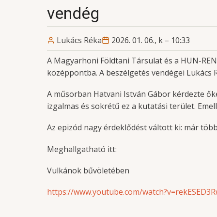
vendég
Lukács Réka
2026. 01. 06., k – 10:33
A Magyarhoni Földtani Társulat és a HUN-REN
középpontba. A beszélgetés vendégei Lukács Ré
A műsorban Hatvani István Gábor kérdezte őket
izgalmas és sokrétű ez a kutatási terület. Emel
Az epizód nagy érdeklődést váltott ki: már töb
Meghallgatható itt:
Vulkánok bűvöletében
https://www.youtube.com/watch?v=rekESED3