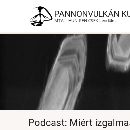
Ugrás a tartalomra
PANNONVULKÁN K
MTA – HUN-REN CSFK Lendület
Podcast: Miért izgalma