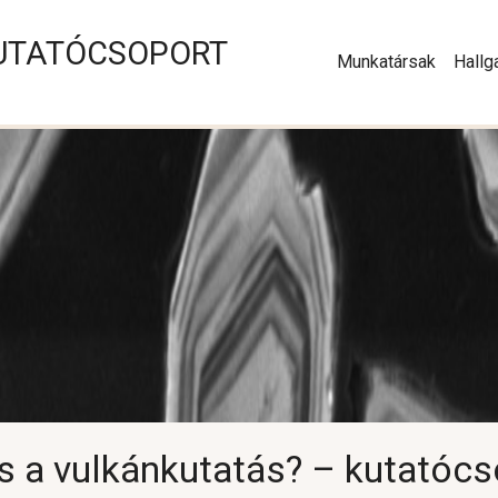
UTATÓCSOPORT
Main naviga
Munkatársak
Hallg
s a vulkánkutatás? – kutatócs