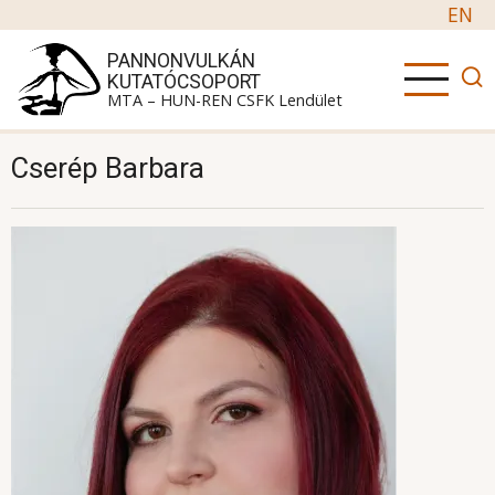
Ugrás a tartalomra
EN
PANNONVULKÁN
KUTATÓCSOPORT
MTA – HUN-REN CSFK Lendület
Cserép Barbara