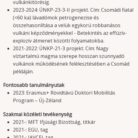
vulkánkitörésig.
2023-2024: ÚNKP-23-3-II projekt. Cím: Csomádi fiatal
(<60 ka) lávadómok petrogenezise és
összehasonlítása a velük egykorú robbanásos
vulkáni képződményekkel - Betekintés az effúzív-
explozív átmenet közötti folyamatokba.
2021-2022: ÚNKP-21-3 projekt. Cím: Nagy
víztartalmú magma szerepe hosszan szunnyadó
vulkánok működésének felélesztésében a Csomád
példáján.
Fontosabb tanulmányutak
2023: Erasmus+ Rövidtávú Doktori Mobilitás
Program – Új-Zéland
Szakmai közéleti tevékenység
2021-: MFT Ifjúsági Bizottság, titkár
2021-: EGU, tag
2021-: IAVCEI, tag