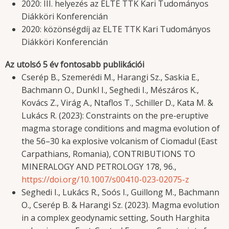
2020: III. helyezés az ELTE TTK Kari Tudományos
Diákköri Konferencián
2020: közönségdíj az ELTE TTK Kari Tudományos
Diákköri Konferencián
Az utolsó 5 év fontosabb publikációi
Cserép B., Szemerédi M., Harangi Sz., Saskia E.,
Bachmann O., Dunkl I., Seghedi I., Mészáros K.,
Kovács Z., Virág A., Ntaflos T., Schiller D., Kata M. &
Lukács R. (2023): Constraints on the pre-eruptive
magma storage conditions and magma evolution of
the 56–30 ka explosive volcanism of Ciomadul (East
Carpathians, Romania), CONTRIBUTIONS TO
MINERALOGY AND PETROLOGY 178, 96.,
https://doi.org/10.1007/s00410-023-02075-z
Seghedi I., Lukács R., Soós I., Guillong M., Bachmann
O., Cserép B. & Harangi Sz. (2023). Magma evolution
in a complex geodynamic setting, South Harghita